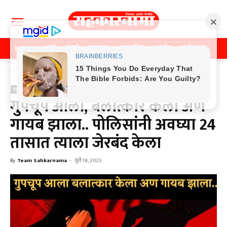
Home
पुणे
मुंबई
महाराष्ट्र
राजकीय
क्राईम
मनोरंजन
खे
Home
क्राईम
क्राईम
पुणे
गुपचूप आला, बलात्कार केला अण
गायब झाला.. पोलिसांनी अवघ्या 24
तासात त्याला जेरबंद केला
By
Team Sahkarnama
-
जुलै 18, 2025