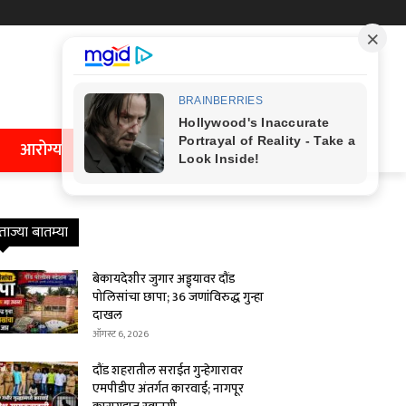
आरोग्य
ताज्या बातम्या
बेकायदेशीर जुगार अड्ड्यावर दौंड
पोलिसांचा छापा; 36 जणांविरुद्ध गुन्हा
दाखल
ऑगस्ट 6, 2026
दौंड शहरातील सराईत गुन्हेगारावर
एमपीडीए अंतर्गत कारवाई; नागपूर