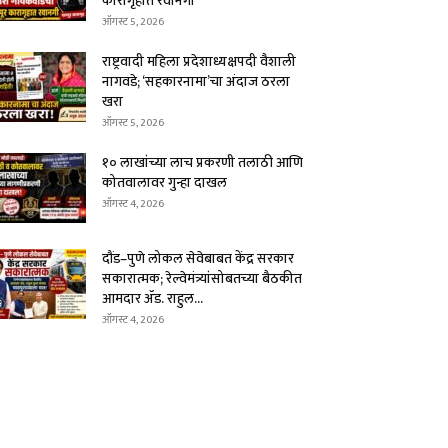
कारागृहात रवानगी
ऑगस्ट 5, 2026
राष्ट्रवादी महिला प्रदेशाध्यक्षपदी वैशाली
नागवडे; ‘सहकारनामा’चा अंदाज ठरला
खरा
ऑगस्ट 5, 2026
१० लाखांच्या लाच प्रकरणी तलाठी आणि
कोतवालावर गुन्हा दाखल
ऑगस्ट 4, 2026
दौंड–पुणे लोकल सेवेबाबत केंद्र सरकार
सकारात्मक; रेल्वेमंत्र्यांसोबतच्या बैठकीत
आमदार ॲड. राहुल...
ऑगस्ट 4, 2026