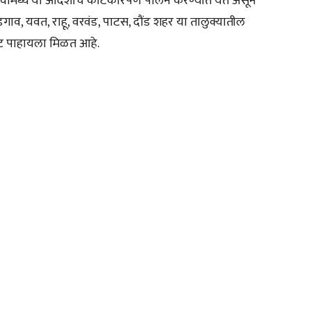
वांमध्ये या आदेशाचे काटेकोरपणे पालन करण्यात येत असून
डगाव, यवत, राहू, वरवंड, पाटस, दौंड शहर या तालुक्यातील
काट पाहायला मिळत आहे.