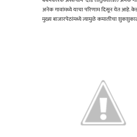
बंधनकारक असल्याने दौंड तालुक्यातील अनेक गा
अनेक गावांमध्ये याचा परिणाम दिसून येत आहे. के
मुख्य बाजारपेठांमध्ये त्यामुळे कमालीचा शुकशु