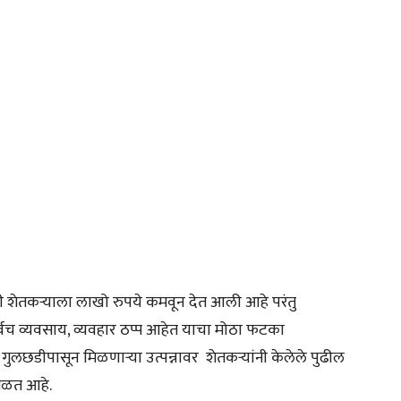
ही शेतकऱ्याला लाखो रुपये कमवून देत आली आहे परंतु
वच व्यवसाय, व्यवहार ठप्प आहेत याचा मोठा फटका
ुलछडीपासून मिळणाऱ्या उत्पन्नावर शेतकऱ्यांनी केलेले पुढील
िळत आहे.