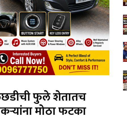
लछडीची फुले शेतातच
कऱ्यांना मोठा फटका