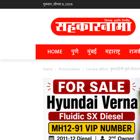
गुरूवार, ऑगस्ट 6, 2026
HOME
पुणे
मुंबई
महाराष्ट्र
राज
Home
Previos News
Corona effect: गुलछडीची फुले शेतात