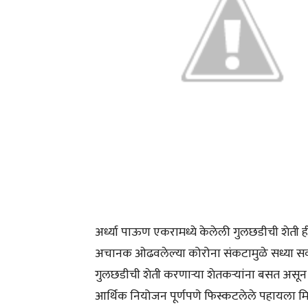
अर्ध्या पाऊण एकरामध्ये केलेली गुलछडीची शेती 
अचानक ओढवलेल्या कोरोना संकटामुळे सध्या सर्
गुलछडीची शेती करणाऱ्या शेतकऱ्यांना बसत असून ग
आर्थिक नियोजन पूर्णपणे फिस्कटलेले पहायला म