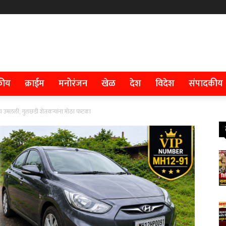
कीय
क्राईम
मनोरंजन
खेळ
देश
विदेश
संपादकीय
च उमलली, गुलछडी शेतकऱ्यांना मोठा फटका