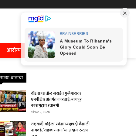
आरोग्य
ताज्या बातम्या
दौंड शहरातील सराईत गुन्हेगारावर
एमपीडीए अंतर्गत कारवाई; नागपूर
कारागृहात रवानगी
ऑगस्ट 5, 2026
राष्ट्रवादी महिला प्रदेशाध्यक्षपदी वैशाली
नागवडे; ‘सहकारनामा’चा अंदाज ठरला