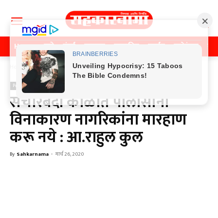
Home
पुणे
मुंबई
महाराष्ट्र
राजकीय
क्राईम
मनोरंजन
खे
Home
Previos News
Previos News
संचारबंदी काळात पोलीसांनी
विनाकारण नागरिकांना मारहाण
करू नये : आ.राहुल कुल
By
Sahkarnama
-
मार्च 26, 2020