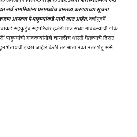
ातील जनजीवन विस्कळीत झाले आहे.
अश्या परिस्थितीमध्ये केंद्र
्व नागरिकांना घरामध्येच वास्तव्य करण्याच्या सूचना
ेकजण आपल्या पै-पाहुण्यांकडे गावी जात आहेत.
वर्षानुवर्षे
ाकडे सहकुटुंब सहपरिवार हजेरी मात्र सध्या गावकऱ्यांची डोके
’ पाहुण्यांची गावकऱ्यांनीही चांगलीच धास्ती घेतल्याचे दिसत
काढून भेटायची इच्छा जाहीर केली तर आता नको नंतर भेटू असे