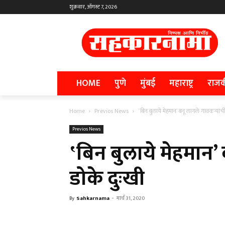
शुक्रवार, ऑगस्ट 7, 2026
HOME
पुणे
मुंबई
महाराष्ट्र
राज
Home
Previos News
‛बिन बुलाये मेहमान’ बनू लागले गावकऱ्यांची
Previos News
‛बिन बुलाये मेहमान’
डोके दुःखी
By
Sahkarnama
-
मार्च 31, 2020