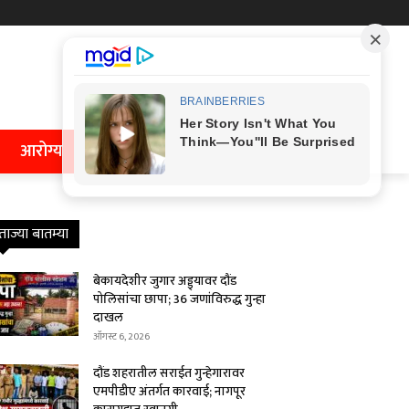
आरोग्य
ताज्या बातम्या
बेकायदेशीर जुगार अड्ड्यावर दौंड
पोलिसांचा छापा; 36 जणांविरुद्ध गुन्हा
दाखल
ऑगस्ट 6, 2026
दौंड शहरातील सराईत गुन्हेगारावर
एमपीडीए अंतर्गत कारवाई; नागपूर