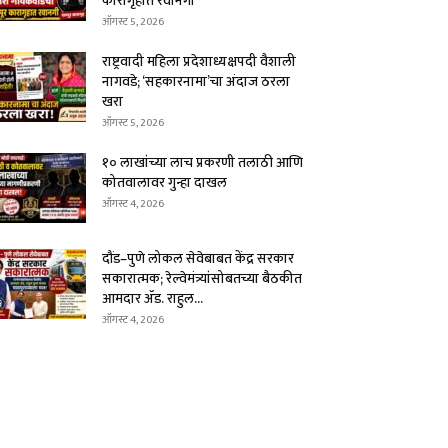
कारागृहात रवानगी
ऑगस्ट 5, 2026
राष्ट्रवादी महिला प्रदेशाध्यक्षपदी वैशाली
नागवडे; ‘सहकारनामा’चा अंदाज ठरला
खरा
ऑगस्ट 5, 2026
१० लाखांच्या लाच प्रकरणी तलाठी आणि
कोतवालावर गुन्हा दाखल
ऑगस्ट 4, 2026
दौंड–पुणे लोकल सेवेबाबत केंद्र सरकार
सकारात्मक; रेल्वेमंत्र्यांसोबतच्या बैठकीत
आमदार ॲड. राहुल...
ऑगस्ट 4, 2026