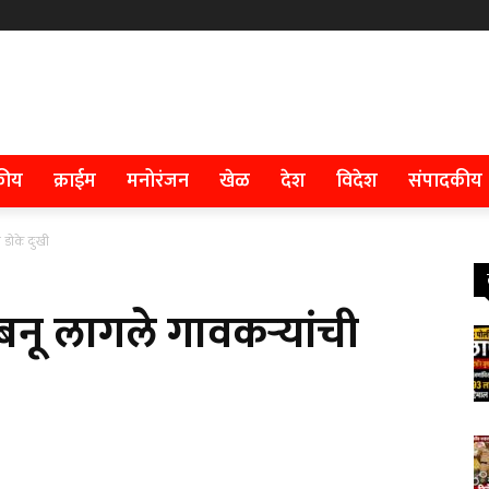
कीय
क्राईम
मनोरंजन
खेळ
देश
विदेश
संपादकीय
 डोके दुःखी
 बनू लागले गावकऱ्यांची