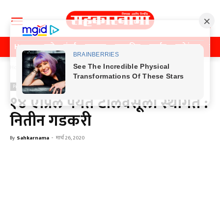
Home
पुणे
मुंबई
महाराष्ट्र
राजकीय
क्राईम
मनोरंजन
खे
Home
Previos News
Previos News
१४ एप्रिल पर्यंत टोलवसूली स्थगित :
नितीन गडकरी
By
Sahkarnama
-
मार्च 26, 2020