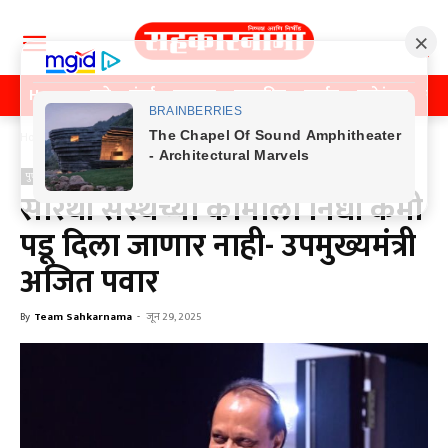
Home
पुणे
मुंबई
महाराष्ट्र
राजकीय
क्राईम
मनोरंजन
खे
Home
पुणे
पुणे
सारथी संस्थेच्या कामाला निधी कमी
पडू दिला जाणार नाही- उपमुख्यमंत्री
अजित पवार
By
Team Sahkarnama
-
जून 29, 2025