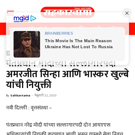
Home
पुणे
मुंबई
महाराष्ट्र
राजकीय
क्राईम
मनोरंजन
खे
Home
Previos News
Previos News
पंतप्रधान मोदींच्या सल्लागारपदी
अमरजीत सिन्हा आणि भास्कर खुल्बे
यांची नियुक्ती
By
Sahkarnama
-
फेब्रुवारी 22, 2020
नवी दिल्ली : वृत्तसंस्था –
पंतप्रधान नरेंद्र मोदी यांच्या सल्लागारपदी दोन आयएएस
अधिकाऱ्यांची नियुक्ती करण्यात आली असून यामध्ये सेवा निवृत्त