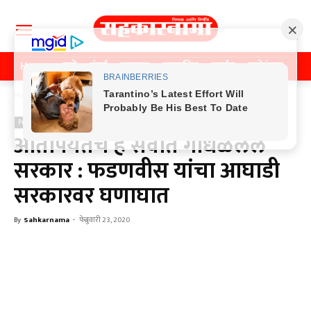
Home
पुणे
मुंबई
महाराष्ट्र
राजकीय
क्राईम
मनोरंजन
खे
Home
Previos News
Previos News
आतापर्यंतचं हे सर्वात गोंधळलेलं
सरकार : फडणवीस यांचा आघाडी
सरकारवर घणाघात
By
Sahkarnama
-
फेब्रुवारी 23, 2020