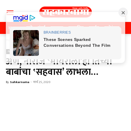
Home
पुणे
मुंबई
महाराष्ट्र
राजकीय
क्राईम
मनोरंजन
खे
Home
Previos News
Previos News
अण, नाराज ‛मायराला’ही तिच्या
बाबांचा ‛सहवास’ लाभला…
By
Sahkarnama
-
मार्च 25, 2020