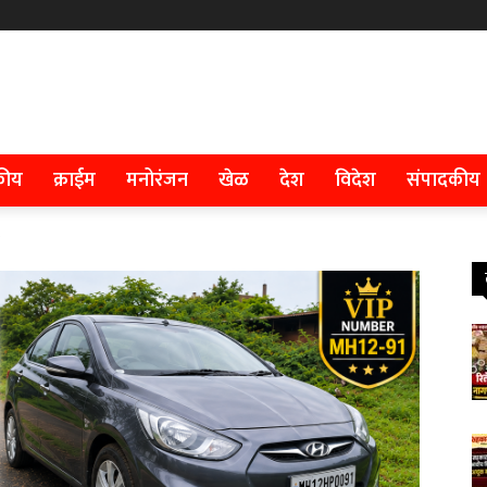
कीय
क्राईम
मनोरंजन
खेळ
देश
विदेश
संपादकीय