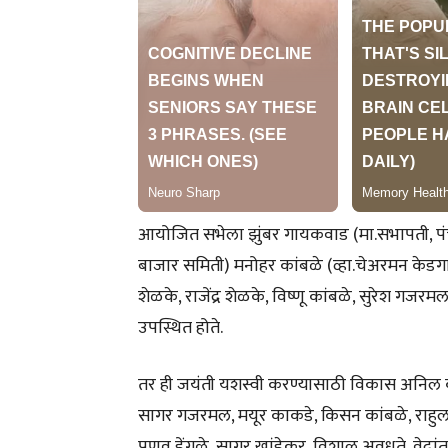
आयोजित सभेला झुंबर गायकवाड (मा.सभापती, पंचा
बाजार समिती) मनोहर कांबळे (व्हा.चेअरमन केडग
शेळके, राजेंद्र शेळके, विष्णू कांबळे, सुरेश गज
उपस्थित होते.
तर ही जयंती यशस्वी करण्यासाठी विकास अनिल का
सागर गजरमल, मयूर काकडे, किसन कांबळे, राहुल कां
प्रणव डेंगळे, सागर खांडेकर, विशाल अवधूते, वेदांत 