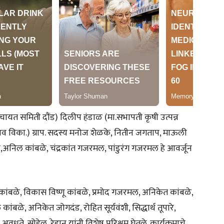
यत समिती दौंड) दिलीप हंडाळ (मा.सभापती कृषी उत्पन्न
ाव विका.) ग्राप. सदस्य मनोज शेळके, नितीन जगताप, माऊली
रमल,अनिल कांबळे, चंद्रकांत गजरमल, पांडुरंग गजरमल हे आवर्जून
ंबळे, विकास विष्णू कांबळे, प्रमोद गजरमल, अनिकेत कांबळे,
बळे, अनिकेत जोगदंड, रोहित सूर्यवंशी, सिद्धार्थ तूपारे,
अवधूते, सोहेल, रेहान यांनी विशेष परिश्रम घेतले. कार्यक्रमाचे