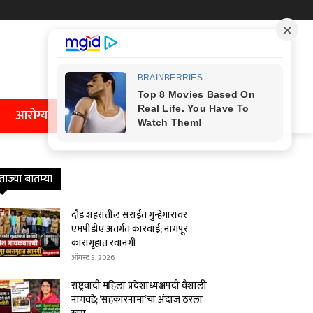
आरोग्य
ताज्या बातम्या
दौंड शहरातील सराईत गुन्हेगारावर
एमपीडीए अंतर्गत कारवाई; नागपूर
कारागृहात रवानगी
ऑगस्ट 5, 2026
राष्ट्रवादी महिला प्रदेशाध्यक्षपदी वैशाली
नागवडे; ‘सहकारनामा’चा अंदाज ठरला