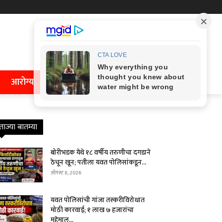
आरोग्य
ताज्या बातम्या
बोरीभडक येथे १८ वर्षीय तरुणीचा दगडाने
ठेचून खून; पतीला यवत पोलिसांकडून...
ऑगस्ट 8, 2026
यवत पोलिसांची गांजा तस्करीविरोधात
मोठी कारवाई; १ लाख ७ हजारांचा
मुद्देमाल...