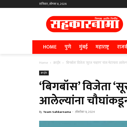
शनिवार, ऑगस्ट 8, 2026
HOME
पुणे
मुंबई
महाराष्ट्र
राज
Home
क्राईम
‘बिगबॉस’ विजेता ‘सूरज चव्हाण’ यांस भेटायला आलेल्य
क्राईम
‘बिगबॉस’ विजेता ‘सू
आलेल्यांना चौघांकड
By
Team Sahkarnama
-
ऑक्टोबर 9, 2024