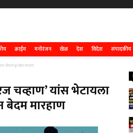
कीय
क्राईम
मनोरंजन
खेळ
देश
विदेश
संपादकीय
ांना चौघांकडून बेदम मारहाण
रज चव्हाण’ यांस भेटायला
ून बेदम मारहाण