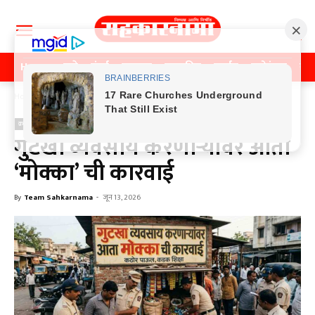
Home
पुणे
मुंबई
महाराष्ट्र
राजकीय
क्राईम
मनोरंजन
खे
Home
क्राईम
क्राईम
गुटखा व्यवसाय करणाऱ्यांवर आता
‘मोक्का’ ची कारवाई
By
Team Sahkarnama
-
जून 13, 2026