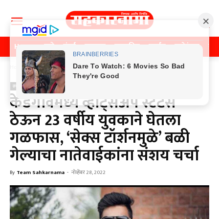
Home
पुणे
मुंबई
महाराष्ट्र
राजकीय
क्राईम
मनोरंजन
खे
Home
क्राईम
क्राईम
केडगावमध्ये व्हाट्सअप स्टेटस
ठेऊन 23 वर्षीय युवकाने घेतला
गळफास, ‘सेक्स टॉर्शनमुळे’ बळी
गेल्याचा नातेवाईकांना संशय चर्चा
By
Team Sahkarnama
-
नोव्हेंबर 28, 2022