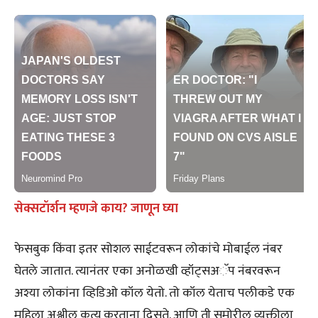
सेक्सटॉर्शन म्हणजे काय? जाणून घ्या
फेसबुक किंवा इतर सोशल साईटवरून लोकांचे मोबाईल नंबर
घेतले जातात. त्यानंतर एका अनोळखी व्हॉट्सअॅप नंबरवरून
अश्या लोकांना व्हिडिओ कॉल येतो. तो कॉल येताच पलीकडे एक
महिला अश्लील कृत्य करताना दिसते. आणि ती समोरील व्यक्तीला