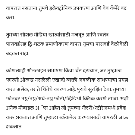
वापरात नसताना तुमचे इलेक्ट्रॉनिक उपकरण आणि वेब कॅमेरे बंद
करा.
तुमच्या सोशल मीडिया खात्यांसाठी मजबूत आणि स्वतंत्र
पासवर्डसह द्वि-घटक प्रमाणीकरण वापरा. तुमचा पासवर्ड वेळोवेळी
बदलत राहा.
कोणत्याही ऑनलाइन संभाषण किंवा चॅट दरम्यान, जर तुम्हाला
फारशी ओळख नसलेली एखादी व्यक्ती जवळीक साधण्याचा प्रयत्न
करत असेल, तर ते चिंतेचे कारण आहे. पुरावे सुरक्षित ठेवा. तुमच्या
फोनवर नग्न/नग्न/अर्ध-नग्न फोटो/व्हिडिओ क्लिक करणे टाळा. अशी
अनेक मोबाइल अॅप्स आहेत जी तुमच्या गॅलरी/स्टोरेजमध्ये प्रवेश
करू शकतात आणि तुम्हाला ब्लॅकमेल करण्यासाठी वापरली जाऊ
शकतात.