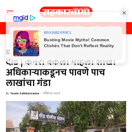
Home
पुणे
मुंबई
महाराष्ट्र
राजकीय
क्राईम
मनोरंजन
खे
Home
क्राईम
क्राईम
दौंड | कॅनरा बँकेला महिला शाखा
अधिकाऱ्याकडूनच पावणे पाच
लाखांचा गंडा
By
Team Sahkarnama
-
एप्रिल 9, 2024