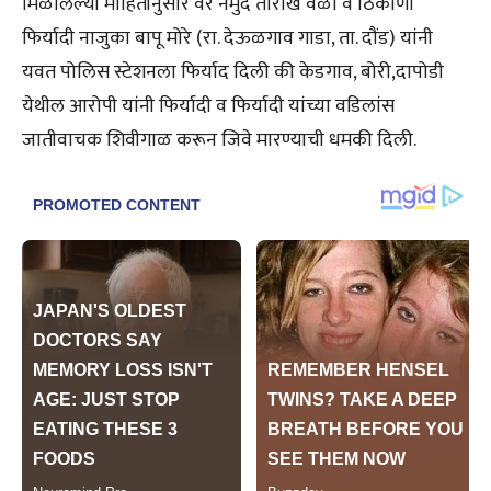
मिळालेल्या माहितीनुसार वर नमुद तारीख वेळी व ठिकाणी
फिर्यादी नाजुका बापू मोरे (रा. देऊळगाव गाडा, ता. दौंड) यांनी
यवत पोलिस स्टेशनला फिर्याद दिली की केडगाव, बोरी,दापोडी
येथील आरोपी यांनी फिर्यादी व फिर्यादी यांच्या वडिलांस
जातीवाचक शिवीगाळ करून जिवे मारण्याची धमकी दिली.