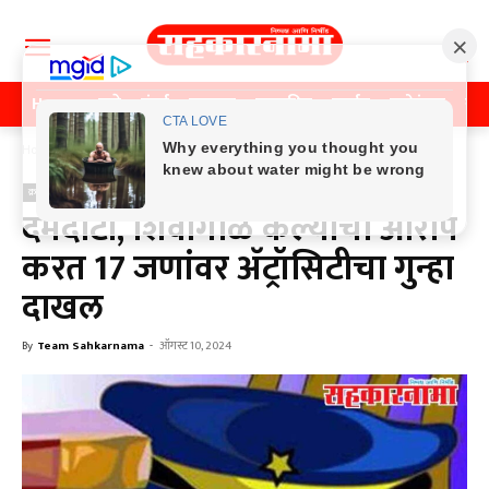
Home
पुणे
मुंबई
महाराष्ट्र
राजकीय
क्राईम
मनोरंजन
खे
Home
क्राईम
क्राईम
दमदाटी, शिवीगाळ केल्याचा आरोप
करत 17 जणांवर अ‍ॅट्रॉसिटीचा गुन्हा
दाखल
By
Team Sahkarnama
-
ऑगस्ट 10, 2024