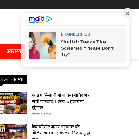
आरोग्य
ताज्या बातम्या
यवत पोलिसांची गांजा तस्करीविरोधात
मोठी कारवाई; १ लाख ७ हजारांचा
मुद्देमाल...
ऑगस्ट 8, 2026
बेकायदेशीर जुगार अड्ड्यावर दौंड
पोलिसांचा छापा; 36 जणांविरुद्ध गुन्हा