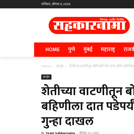
शनिवार, ऑगस्ट 8, 2026
HOME
पुणे
मुंबई
महाराष्ट्र
राज
Home
क्राईम
शेतीच्या वाटणीतून बोरिपार्धी येथे भाचे आणि बहिणीला 
क्राईम
शेतीच्या वाटणीतून बो
बहिणीला दात पडेपर्
गुन्हा दाखल
By
Team Sahkarnama
-
ऑगस्ट 23, 2025