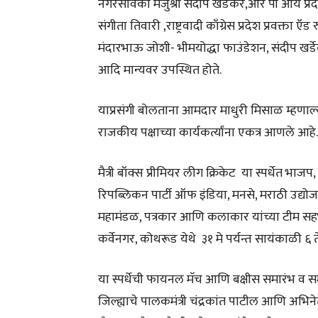
नगरसेविका मंजुश्री संदीप खर्डेकर,आर पी आय प्रदे
संगीता तिवारी ,राष्ट्रवादी काँग्रेस प्रदेश प्रवक
मंदारभाऊ जोशी- भीमयोद्धा फाउंडेशन, संदीप खर्ड
आदि मान्यवर उपस्थित होते.
याप्रसंगी बोलताना आमदार माधुरी मिसाळ म्हणाल्या, 
राजकीय पक्षाच्या कार्यकर्त्यांना एकत्र आणले आ
मैत्री बॉक्स प्रीमियर लीग क्रिकेट या स्पर्धेत भाजप, 
रिपब्लिकन पार्टी ऑफ इंडिया, मनसे, मराठी उद्य
महामंडळ, पत्रकार आणि कलाकार यांच्या टीम सहभागी 
कर्वेनगर, कोथरूड येथे ३१ मे पर्यन्त सायंकाळी ६ ते
या स्पर्धेची फायनल मॅच आणि बक्षीस समारंभ व स
जिल्ह्याचे पालकमंत्री चंद्रकांत पाटील आणि अभिनेते