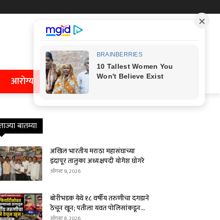
आरोग्य
ताज्या बातम्या
अखिल भारतीय मराठा महासंघाच्या
इंदापूर तालुका अध्यक्षपदी योगेश घोगरे
ऑगस्ट 9, 2026
बोरीभडक येथे १८ वर्षीय तरुणीचा दगडाने
ठेचून खून; पतीला यवत पोलिसांकडून...
ऑगस्ट 8, 2026