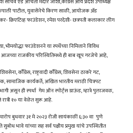
श सचिव ऍड अर्चिता मंदार जोशी,काँग्रेस आय प्रदेश उपाध्यक्ष
्ता ऍड रुपाली पाटील, युवासेनेचे किरण साळी, आयोजक ॲड
ेकर- क्रिएटिव्ह फाउंडेशन, रमेश परदेशी- छत्रपती कलाकार लीग
भीमयोद्धा फाउंडेशनने या स्पर्धेच्या निमित्ताने विविध
हे. आजच्या राजकीय परिस्थितिमध्ये ही बाब खूप गरजेचे आहे,
शिवसेना, कॉँग्रेस, राष्ट्रवादी कॉँग्रेस, शिवसेना ठाकरे गट,
ोजक, सामाजिक कार्यकर्ते, अखिल भारतीय मराठी चित्रपट
असून ही स्पर्धा गेम ऑन स्पोर्ट्स ग्राऊंड, म्हात्रे पुलाजवळ,
 रात्री १० या वेळेत सुरू आहे.
मारोप बुधवार ३१ मे २०२३ रोजी सायंकाळीं ६:३० वा पुणे
 सुबोध भावे यांच्या सह सर्व पक्षीय प्रमुख यांचे उपस्थितीत