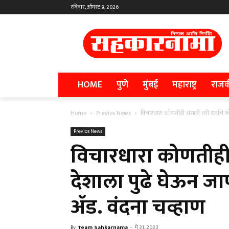
रविवार, ऑगस्ट 9, 2026
HOME
पुणे
मुंबई
महाराष्ट्र
राज
Home
Previos News
विचारधारा कोणतीही असली तरी सर्वांचे ध्ये
Previos News
विचारधारा कोणतीही अ
देशाला पुढे घेऊन ज
ॲड. वंदना चव्हाण
By
Team Sahkarnama
-
मे 31, 2023