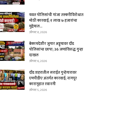
यवत पोलिसांची गांजा तस्करीविरोधात
मोठी कारवाई; १ लाख ७ हजारांचा
मुद्देमाल...
ऑगस्ट 8, 2026
बेकायदेशीर जुगार अड्ड्यावर दौंड
पोलिसांचा छापा; 36 जणांविरुद्ध गुन्हा
दाखल
ऑगस्ट 6, 2026
दौंड शहरातील सराईत गुन्हेगारावर
एमपीडीए अंतर्गत कारवाई; नागपूर
कारागृहात रवानगी
ऑगस्ट 5, 2026