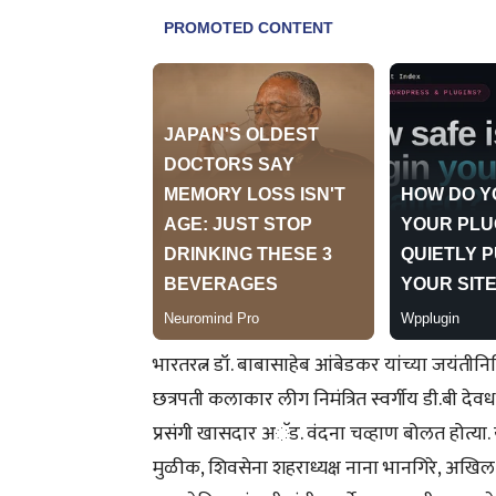
भारतरत्न डॉ. बाबासाहेब आंबेडकर यांच्या जयंतीन
छत्रपती कलाकार लीग निमंत्रित स्वर्गीय डी.बी देवधर 
प्रसंगी खासदार अॅड. वंदना चव्हाण बोलत होत्या
मुळीक, शिवसेना शहराध्यक्ष नाना भानगिरे, अखिल