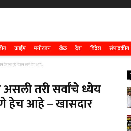
कीय
क्राईम
मनोरंजन
खेळ
देश
विदेश
संपादकीय
य देशाला पुढे घेऊन जाणे हेच आहे...
सली तरी सर्वांचे ध्येय
ाणे हेच आहे – खासदार