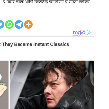
ॅड. मंदार जोशी आणि क्रिएटिव्ह फाउंडेशन चे संदिप खर्डेकर