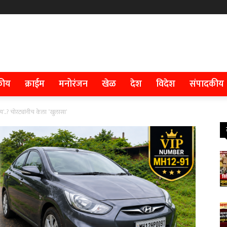
कीय
क्राईम
मनोरंजन
खेळ
देश
विदेश
संपादकीय
ाय’..? चोरट्यांनीच केला ‛खुलासा’