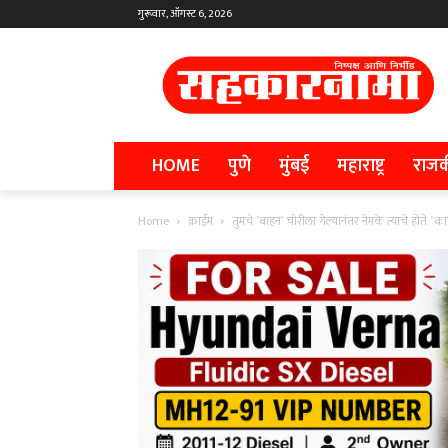
गुरूवार, ऑगस्ट 6, 2026
HOME
पुणे
मुंबई
महाराष्ट्र
राज
Home
क्राईम
तुमचे ‛वाहन’ चोरीला गेल्यानंतर नेमके त्याचे होते ‛क