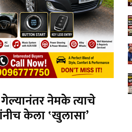
ेल्यानंतर नेमके त्याचे
यांनीच केला ‛खुलासा’