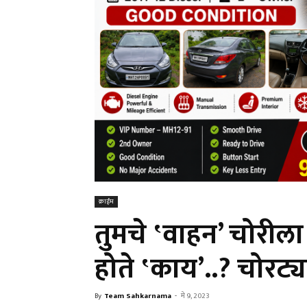
क्राईम
तुमचे ‛वाहन’ चोरीला ग
होते ‛काय’..? चोरट्
By
Team Sahkarnama
-
मे 9, 2023