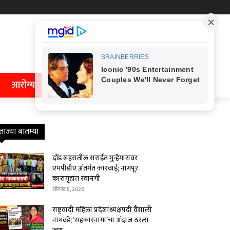
आरोग्य
ताज्या बातम्या
दौंड शहरातील सराईत गुन्हेगारावर
एमपीडीए अंतर्गत कारवाई; नागपूर
कारागृहात रवानगी
ऑगस्ट 5, 2026
राष्ट्रवादी महिला प्रदेशाध्यक्षपदी वैशाली
नागवडे; ‘सहकारनामा’चा अंदाज ठरला