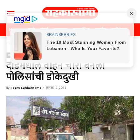
Home
पुणे
मुंबई
महाराष्ट्र
राजकीय
क्राईम
मनोरंजन
खे
Home
क्राईम
क्राईम
दौंडमधील वाहन चोरी बनली
पोलिसांची डोकेदुखी
By
Team Sahkarnama
-
ऑगस्ट 12, 2022