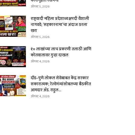
कारागृहात रवानगी
ऑगस्ट 5, 2026
राष्ट्रवादी महिला प्रदेशाध्यक्षपदी वैशाली
नागवडे; ‘सहकारनामा’चा अंदाज ठरला
खरा
ऑगस्ट 5, 2026
१० लाखांच्या लाच प्रकरणी तलाठी आणि
कोतवालावर गुन्हा दाखल
ऑगस्ट 4, 2026
दौंड–पुणे लोकल सेवेबाबत केंद्र सरकार
सकारात्मक; रेल्वेमंत्र्यांसोबतच्या बैठकीत
आमदार ॲड. राहुल...
ऑगस्ट 4, 2026