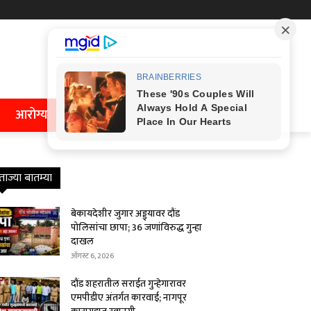
आरोग्य
ताज्या बातम्या
बेकायदेशीर जुगार अड्ड्यावर दौंड
पोलिसांचा छापा; 36 जणांविरुद्ध गुन्हा
दाखल
ऑगस्ट 6, 2026
दौंड शहरातील सराईत गुन्हेगारावर
एमपीडीए अंतर्गत कारवाई; नागपूर