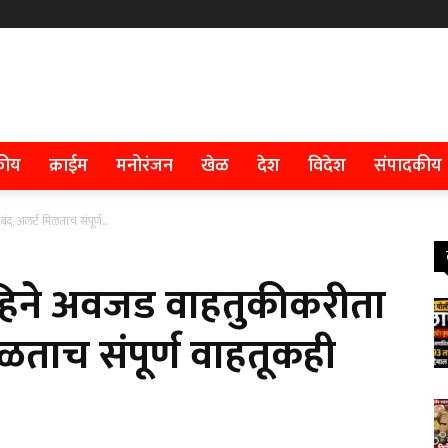
कीय
क्राईम
मनोरंजन
खेळ
देश
विदेश
संपादकीय
द, अलर्ट मिळताच संपूर्ण...
 महिने अवजड वाहतुकीकरीता
मिळताच संपूर्ण वाहतूकही