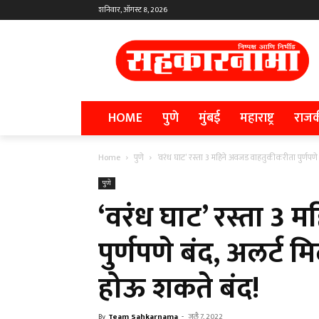
शनिवार, ऑगस्ट 8, 2026
HOME
पुणे
मुंबई
महाराष्ट्र
राज
Home
पुणे
‘वरंध घाट’ रस्ता 3 महिने अवजड वाहतुकीकरीता पुर्णपणे बं
पुणे
‘वरंध घाट’ रस्ता 3
पुर्णपणे बंद, अलर्ट 
होऊ शकते बंद!
By
Team Sahkarnama
-
जुलै 7, 2022