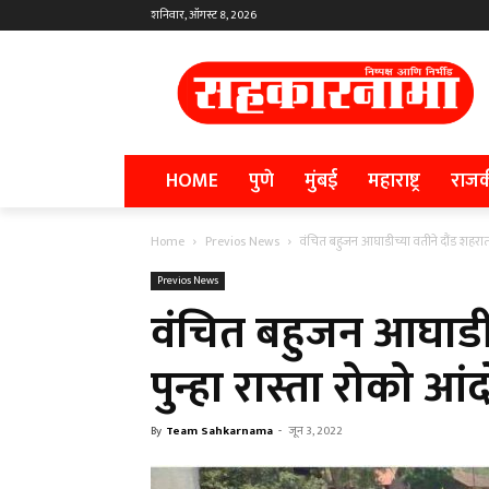
शनिवार, ऑगस्ट 8, 2026
HOME
पुणे
मुंबई
महाराष्ट्र
राज
Home
Previos News
वंचित बहुजन आघाडीच्या वतीने दौंड शहरात 
Previos News
वंचित बहुजन आघाडीच
पुन्हा रास्ता रोको आ
By
Team Sahkarnama
-
जून 3, 2022