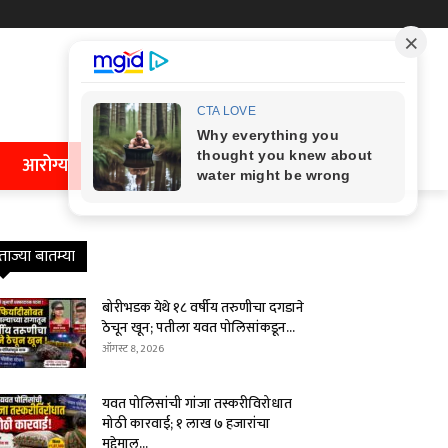
आरोग्य
ताज्या बातम्या
बोरीभडक येथे १८ वर्षीय तरुणीचा दगडाने
ठेचून खून; पतीला यवत पोलिसांकडून...
ऑगस्ट 8, 2026
यवत पोलिसांची गांजा तस्करीविरोधात
मोठी कारवाई; १ लाख ७ हजारांचा
मुद्देमाल...