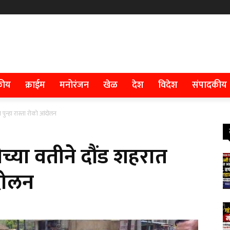
कीय
क्राईम
मनोरंजन
खेळ
देश
विदेश
संपादकीय
पुन्हा रास्ता रोको आंदोलन
्या वतीने दौंड शहरात
ंदोलन