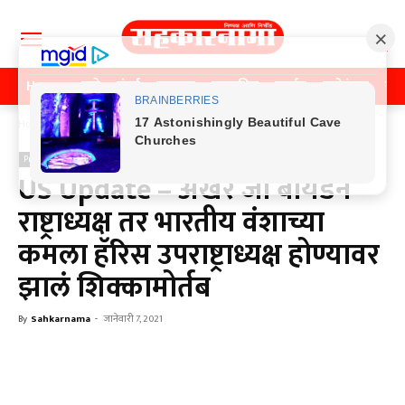
Home
पुणे
मुंबई
महाराष्ट्र
राजकीय
क्राईम
मनोरंजन
खे
Home
Previos News
Previos News
US Update – अखेर जो बायडन
राष्ट्राध्यक्ष तर भारतीय वंशाच्या
कमला हॅरिस उपराष्ट्राध्यक्ष होण्यावर
झालं शिक्कामोर्तब
By
Sahkarnama
-
जानेवारी 7, 2021