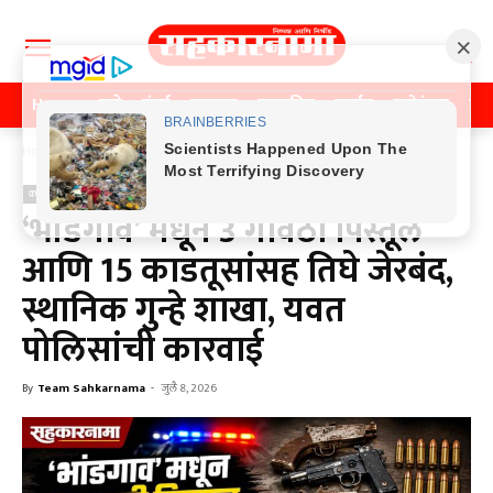
Home
पुणे
मुंबई
महाराष्ट्र
राजकीय
क्राईम
मनोरंजन
खे
Home
क्राईम
क्राईम
‘भांडगाव’ मधून 3 गावठी पिस्तूल
आणि 15 काडतूसांसह तिघे जेरबंद,
स्थानिक गुन्हे शाखा, यवत
पोलिसांची कारवाई
By
Team Sahkarnama
-
जुलै 8, 2026