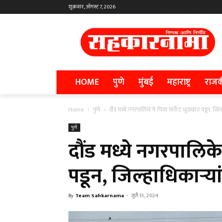
शुक्रवार, ऑगस्ट 7, 2026
HOME
पुणे
मुंबई
महाराष्ट्र
राज
Home
पुणे
दौंड मध्ये नगरपालिकेचे फिश मार्केट धूळखात पडून, जिल्ह
पुणे
दौंड मध्ये नगरपालिक
पडून, जिल्हाधिकाऱ्या
By
Team Sahkarnama
-
जुलै 15, 2024