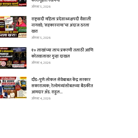
कारागृहात रवानगी
ऑगस्ट 5, 2026
राष्ट्रवादी महिला प्रदेशाध्यक्षपदी वैशाली
नागवडे; ‘सहकारनामा’चा अंदाज ठरला
खरा
ऑगस्ट 5, 2026
१० लाखांच्या लाच प्रकरणी तलाठी आणि
कोतवालावर गुन्हा दाखल
ऑगस्ट 4, 2026
दौंड–पुणे लोकल सेवेबाबत केंद्र सरकार
सकारात्मक; रेल्वेमंत्र्यांसोबतच्या बैठकीत
आमदार ॲड. राहुल...
ऑगस्ट 4, 2026