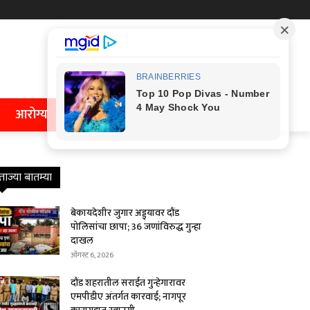
आरोग्य
ताज्या बातम्या
बेकायदेशीर जुगार अड्ड्यावर दौंड
पोलिसांचा छापा; 36 जणांविरुद्ध गुन्हा
दाखल
ऑगस्ट 6, 2026
दौंड शहरातील सराईत गुन्हेगारावर
एमपीडीए अंतर्गत कारवाई; नागपूर