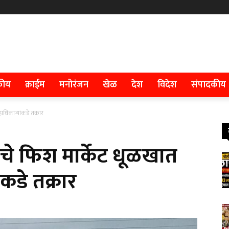
कीय
क्राईम
मनोरंजन
खेळ
देश
विदेश
संपादकीय
ाधिकाऱ्यांकडे तक्रार
ेचे फिश मार्केट धूळखात
ंकडे तक्रार