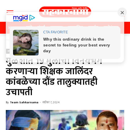
Home
पुणे
मुंबई
महाराष्ट्र
राजकीय
क्राईम
मनोरंजन
खे
Home
क्राईम
क्राईम
मुळशीत 19 मुलींचा विनयभंग
करणाऱ्या शिक्षक जालिंदर
कांबळेच्या दौंड तालुक्यातही
उचापती
By
Team Sahkarnama
-
सप्टेंबर 7, 2024