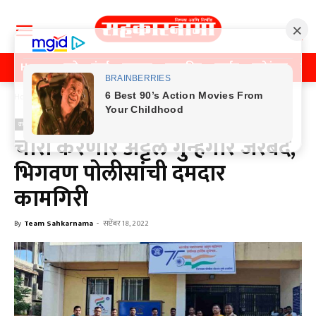
Home
पुणे
मुंबई
महाराष्ट्र
राजकीय
क्राईम
मनोरंजन
खे
Home
क्राईम
क्राईम
चोरी करणारे अट्टल गुन्हेगार जेरबंद,
भिगवण पोलीसांची दमदार
कामगिरी
By
Team Sahkarnama
-
सप्टेंबर 18, 2022