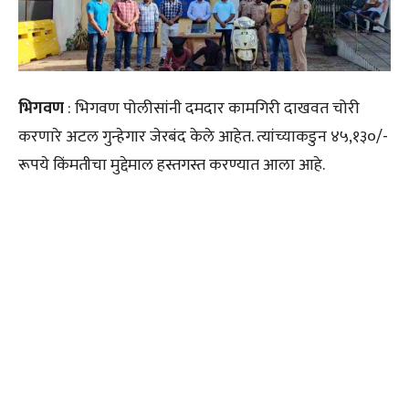
भिगवण
: भिगवण पोलीसांनी दमदार कामगिरी दाखवत चोरी
करणारे अटल गुन्हेगार जेरबंद केले आहेत. त्यांच्याकडुन ४५,१३०/-
रूपये किंमतीचा मुद्देमाल हस्तगस्त करण्यात आला आहे.
मिळालेल्या माहितीनुसार दिनांक १७/०९/२०२२ रोजी भिगवण
गावच्या हद्दीमध्ये पोलीस रात्रगस्त करत असल्याच्या दरम्यान दोन
संशईत इसम आपले अस्तित्व लपवुन आंधारामध्ये फिरत असताना
मिळुन आले. पोलिसांनी त्यांना ताब्यात घेवून त्यांची झडती घेतली
असता त्यांचेजवळ एक लोखंडी धारदार कोयता, लोखंडी गज, एक
ज्युपिटर मोटार सायकल मिळुन आली. त्यांच्याकडे अधिक चौकशी
केली असता ते अगोदर उडवाउडविची उत्तरे देवु लागले. त्यामुळे