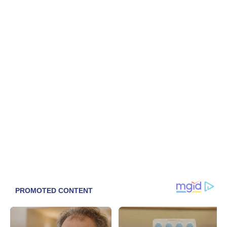
पोलिसांनी त्यांना पोलीसी खाक्या दाखविताच त्यांनी त्यांची नावे १)
चैतन्य पांडुरंग शेळके, (वय २० वर्ष,) २) किशोर सहदेव पवार, (वय
२० वर्ष दोघे रा. भोत्रा, ता. परांडा, जि. उस्मानाबाद) असे असल्याचे
सांगितले. तसेच
त्यांचे जवळ मिळुन आलेली ज्युपिटर मोटार सायकल ही त्यांनी
वारजे माळवाडी पोलीस स्टेशनचे हद्दीतून चोरी केल्याचे व शिरूर
पोलीस स्टेशनचे हद्दीमध्ये ट्रॅक्टर चालकाला अडवुन त्यास मारहाण
करून त्याच्या
जवळील रोख रक्कम व ट्रॅक्टर जबरीने चोरी केल्याची कबुली
दिली. तर त्यांचे जवळ मिळुन आलेले मोबाईल हे त्यांनी परंडा येथुन
चोरी केल्याची कबुल केले.