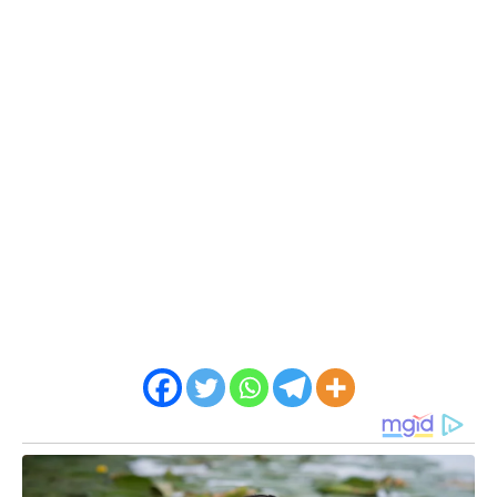
सदरची कामगिरी मा. डॉ. अभिनव देशमुख सो, पोलीस अधीक्षक,
पुणे ग्रामीण, मा.मिलींद मोहीते सो, अपर पोलीस अधीक्षक, बारामती
विभाग, पुणे ग्रामीण, मा. गणेश इंगळे सो उपविभागीय पोलीस
अधीकारी, बारामती विभाग, यांचे मार्गदर्शनाखाली सचिन कांडगे,
सहा. पोलीस निरीक्षक, भिगवण पो.स्टे, भिगवण पो.स्टेचे पोलीस
उपनिरीक्षक रूपेश कदम, विनायक दडस पाटील, पोलीस
अंमलदार समीर करे, सचिन पवार, महेश उगले, अंकुश माने, अजित
सरडे, होमगार्ड आप्पा सातपुते, लक्ष्मण ढवळे, पोलीस मित्र रवी
काळे, सिधु आळंदकर, अशोक सुळके यांनी केली आहे.