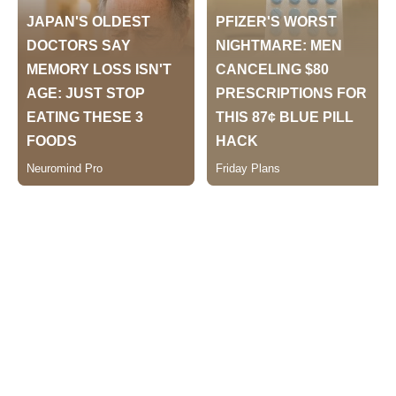
या आरोपिंवर भिगवण पोलीस स्टेशन
येथे गुन्हा रजि. नंबर. २३० / २०२२, मुंबई पोलीस अधिनियम कलम
१२२ प्रमाणे कारवाई करून त्यांचेकडुन ४५,१३०/- रूपये किंमतीचा
मुद्देमाल हस्तगस्त करण्यात आला आहे. आरोपी नामे १) चैतन्य
पांडुरंग शेळके, वय. २० वर्ष, २) किशोर सहदेव पवार, (वय. २० वर्ष,
दोघे रा. भोत्रा, ता.परांडा, जि. उस्मानाबाद) यांचेकडुन खालील
प्रमाणे गुन्हे आणले उघडकीस आणले आहेत.