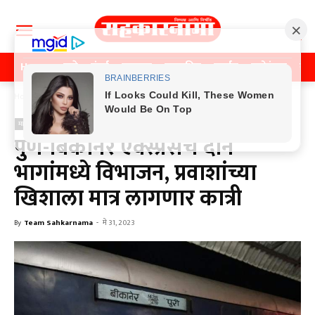
Home
पुणे
मुंबई
महाराष्ट्र
राजकीय
क्राईम
मनोरंजन
खे
Home
महाराष्ट्र
महाराष्ट्र
पुणे-बिकानेर एक्स्प्रेसचे दोन
भागांमध्ये विभाजन, प्रवाशांच्या
खिशाला मात्र लागणार कात्री
By
Team Sahkarnama
-
मे 31, 2023