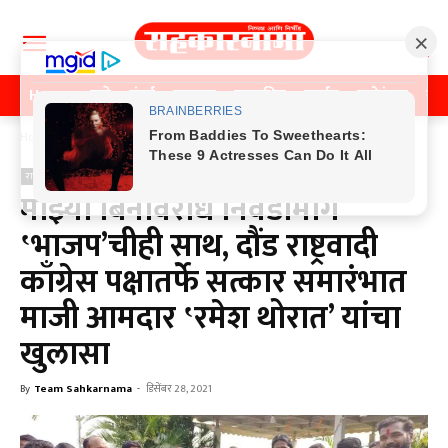
Home
पुणे
मुंबई
महाराष्ट्र
राजकीय
क्राईम
मनोरंजन
खे
Home
राजकीय
राजकीय
माझ्या बिनविरोध निवडीमागे
‛भाजप’चीही साथ, दौंड राष्ट्रवादी
काँग्रेस पक्षातर्फे सत्कार समारंभात
माजी आमदार ‛रमेश थोरात’ यांचा
खुलासा
By
Team Sahkarnama
-
डिसेंबर 28, 2021