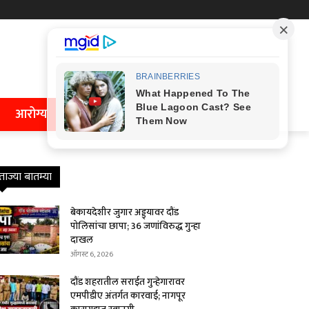
आरोग्य
ताज्या बातम्या
बेकायदेशीर जुगार अड्ड्यावर दौंड
पोलिसांचा छापा; 36 जणांविरुद्ध गुन्हा
दाखल
ऑगस्ट 6, 2026
दौंड शहरातील सराईत गुन्हेगारावर
एमपीडीए अंतर्गत कारवाई; नागपूर