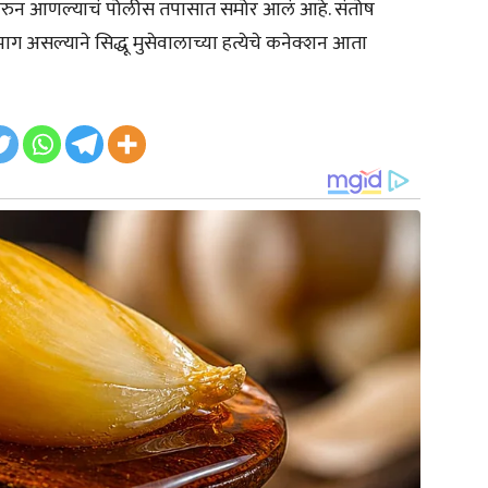
ानवरुन आणल्याचं पोलीस तपासात समोर आलं आहे. संतोष
सल्याने सिद्धू मुसेवालाच्या हत्येचे कनेक्शन आता