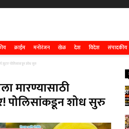
कीय
क्राईम
मनोरंजन
खेळ
देश
विदेश
संपादकीय
र्प शुटर! पोलिसांकडून शोध सुरु
ाला मारण्यासाठी
टर! पोलिसांकडून शोध सुरु