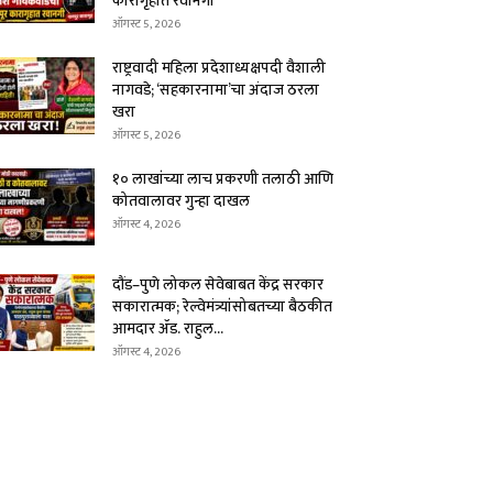
कारागृहात रवानगी
ऑगस्ट 5, 2026
राष्ट्रवादी महिला प्रदेशाध्यक्षपदी वैशाली
नागवडे; ‘सहकारनामा’चा अंदाज ठरला
खरा
ऑगस्ट 5, 2026
१० लाखांच्या लाच प्रकरणी तलाठी आणि
कोतवालावर गुन्हा दाखल
ऑगस्ट 4, 2026
दौंड–पुणे लोकल सेवेबाबत केंद्र सरकार
सकारात्मक; रेल्वेमंत्र्यांसोबतच्या बैठकीत
आमदार ॲड. राहुल...
ऑगस्ट 4, 2026