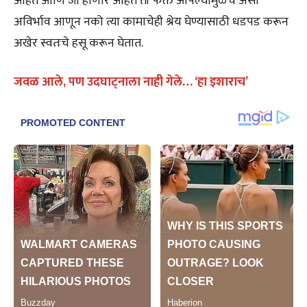
आहेत आणि जी होणार आहेत ती फक्त आपल्यामुळेच असा
अविर्भाव आणून नको त्या कामाचेही श्रेय घेण्यासाठी धडपड करून
अखेर स्वतःचे हसू करून घेतात.
जवळ आले, पण उदघाट्नाला नाही गेले… ‘हा इशाराच’