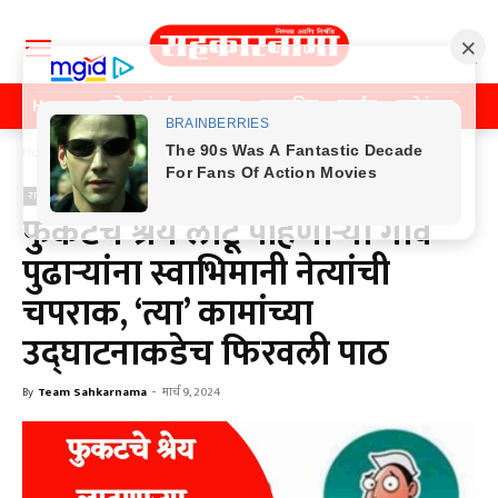
Home
पुणे
मुंबई
महाराष्ट्र
राजकीय
क्राईम
मनोरंजन
खे
Home
राजकीय
राजकीय
फुकटचे श्रेय लाटू पाहणाऱ्या गाव
पुढाऱ्यांना स्वाभिमानी नेत्यांची
चपराक, ‘त्या’ कामांच्या
उद्घाटनाकडेच फिरवली पाठ
By
Team Sahkarnama
-
मार्च 9, 2024