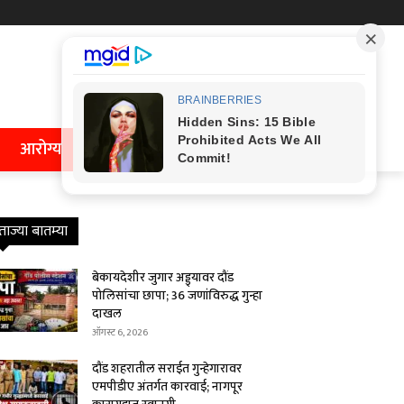
आरोग्य
ताज्या बातम्या
बेकायदेशीर जुगार अड्ड्यावर दौंड
पोलिसांचा छापा; 36 जणांविरुद्ध गुन्हा
दाखल
ऑगस्ट 6, 2026
दौंड शहरातील सराईत गुन्हेगारावर
एमपीडीए अंतर्गत कारवाई; नागपूर