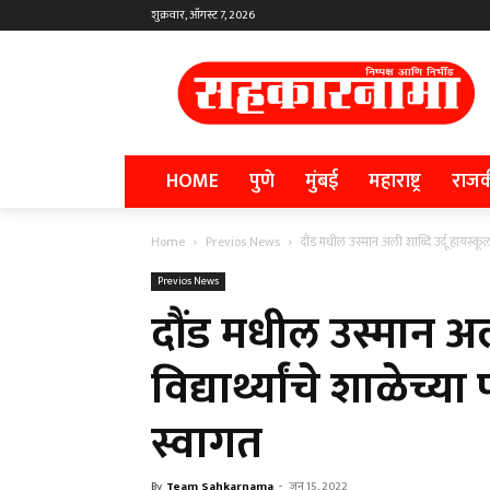
शुक्रवार, ऑगस्ट 7, 2026
HOME
पुणे
मुंबई
महाराष्ट्र
राज
Home
Previos News
दौंड मधील उस्मान अली शाब्दि उर्दू हायस्कूलमध
Previos News
दौंड मधील उस्मान अली
विद्यार्थ्यांचे शाळेच्
स्वागत
By
Team Sahkarnama
-
जून 15, 2022