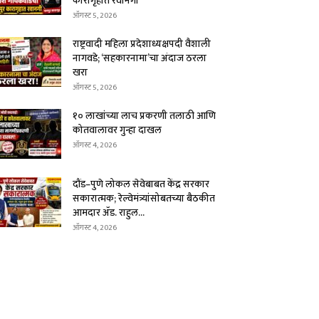
कारागृहात रवानगी
ऑगस्ट 5, 2026
राष्ट्रवादी महिला प्रदेशाध्यक्षपदी वैशाली
नागवडे; ‘सहकारनामा’चा अंदाज ठरला
खरा
ऑगस्ट 5, 2026
१० लाखांच्या लाच प्रकरणी तलाठी आणि
कोतवालावर गुन्हा दाखल
ऑगस्ट 4, 2026
दौंड–पुणे लोकल सेवेबाबत केंद्र सरकार
सकारात्मक; रेल्वेमंत्र्यांसोबतच्या बैठकीत
आमदार ॲड. राहुल...
ऑगस्ट 4, 2026