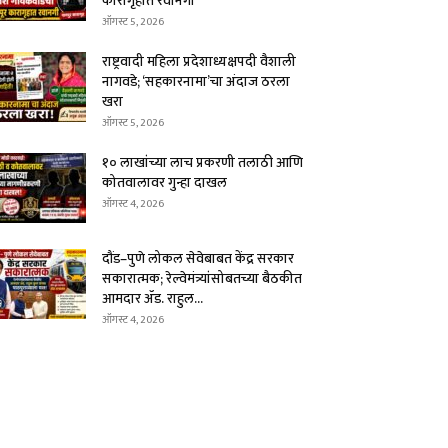
कारागृहात रवानगी
ऑगस्ट 5, 2026
राष्ट्रवादी महिला प्रदेशाध्यक्षपदी वैशाली
नागवडे; ‘सहकारनामा’चा अंदाज ठरला
खरा
ऑगस्ट 5, 2026
१० लाखांच्या लाच प्रकरणी तलाठी आणि
कोतवालावर गुन्हा दाखल
ऑगस्ट 4, 2026
दौंड–पुणे लोकल सेवेबाबत केंद्र सरकार
सकारात्मक; रेल्वेमंत्र्यांसोबतच्या बैठकीत
आमदार ॲड. राहुल...
ऑगस्ट 4, 2026