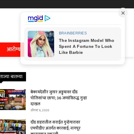
आरोग्य
ताज्या बातम्या
बेकायदेशीर जुगार अड्ड्यावर दौंड
पोलिसांचा छापा; 36 जणांविरुद्ध गुन्हा
दाखल
ऑगस्ट 6, 2026
दौंड शहरातील सराईत गुन्हेगारावर
एमपीडीए अंतर्गत कारवाई; नागपूर