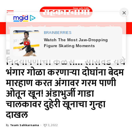
Home
पुणे
मुंबई
महाराष्ट्र
राजकीय
क्राईम
मनोरंजन
खे
Home
क्राईम
क्राईम
निर्दयीपणाचा कळस… सासवड येथे
भंगार गोळा करणाऱ्या दोघांना बेदम
मारहाण करत अंगावर गरम पाणी
ओतून खून! अंडाभुर्जी गाडा
चालकावर दुहेरी खूनाचा गुन्हा
दाखल
By
Team Sahkarnama
-
जून 3, 2022