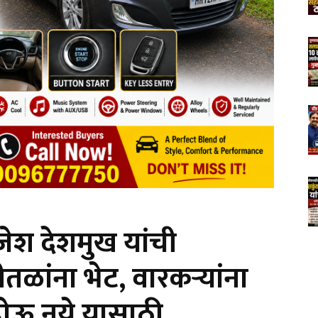
जेश देशमुख यांची
ळांना भेट, वारकऱ्यांना
ोऊ नये यासाठी