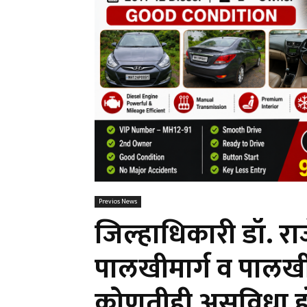
Previos News
जिल्हाधिकारी डॉ. रा
पालखीमार्ग व पालखीत
कोणतीही असुविधा ह