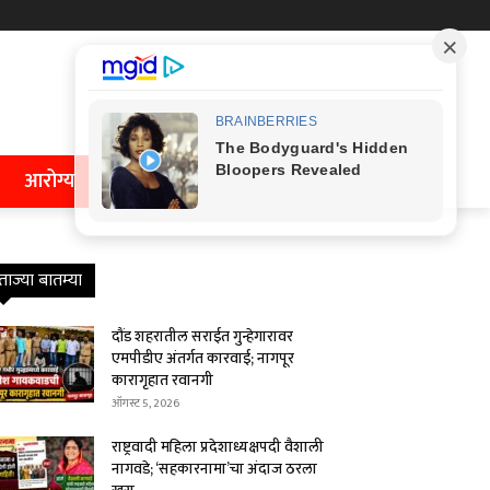
आरोग्य
ताज्या बातम्या
दौंड शहरातील सराईत गुन्हेगारावर
एमपीडीए अंतर्गत कारवाई; नागपूर
कारागृहात रवानगी
ऑगस्ट 5, 2026
राष्ट्रवादी महिला प्रदेशाध्यक्षपदी वैशाली
नागवडे; ‘सहकारनामा’चा अंदाज ठरला