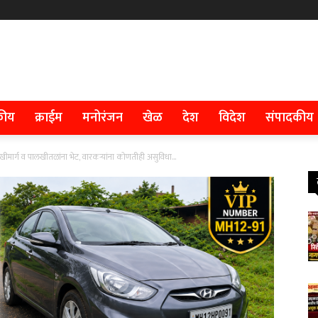
कीय
क्राईम
मनोरंजन
खेळ
देश
विदेश
संपादकीय
खीमार्ग व पालखीतळांना भेट, वारकऱ्यांना कोणतीही असुविधा...