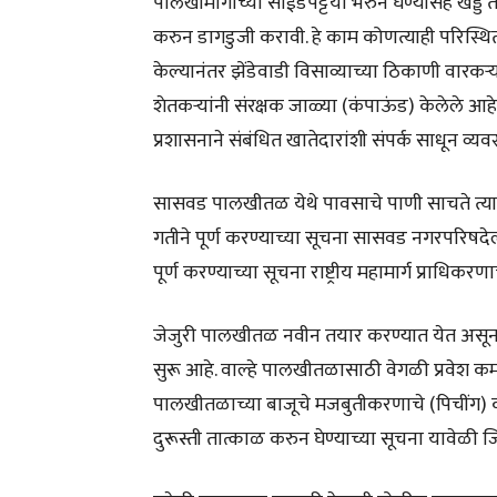
पालखीमार्गाच्या साईडपट्टया भरुन घेण्यासह खड्डे
करुन डागडुजी करावी. हे काम कोणत्याही परिस्थिती
केल्यानंतर झेंडेवाडी विसाव्याच्या ठिकाणी वारकऱ्
शेतकऱ्यांनी संरक्षक जाळ्या (कंपाऊंड) केलेले आह
प्रशासनाने संबंधित खातेदारांशी संपर्क साधून व्यव
सासवड पालखीतळ येथे पावसाचे पाणी साचते त्याम
गतीने पूर्ण करण्याच्या सूचना सासवड नगरपरिषदेला
पूर्ण करण्याच्या सूचना राष्ट्रीय महामार्ग प्राधिकरण
जेजुरी पालखीतळ नवीन तयार करण्यात येत असून
सुरू आहे. वाल्हे पालखीतळासाठी वेगळी प्रवेश कम
पालखीतळाच्या बाजूचे मजबुतीकरणाचे (पिचींग) का
दुरूस्ती तात्काळ करुन घेण्याच्या सूचना यावेळी जि