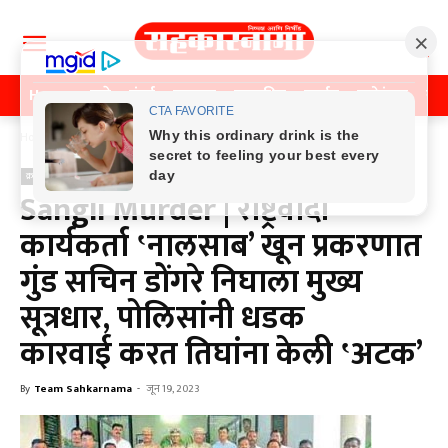
Home
पुणे
मुंबई
महाराष्ट्र
राजकीय
क्राईम
मनोरंजन
खे
Home
क्राईम
क्राईम
Sangli Murder | राष्ट्रवादी
कार्यकर्ता ‛नालसाब’ खून प्रकरणात
गुंड सचिन डोंगरे निघाला मुख्य
सूत्रधार, पोलिसांनी धडक
कारवाई करत तिघांना केली ‛अटक’
By
Team Sahkarnama
-
जून 19, 2023