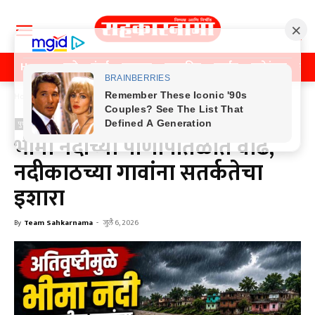
Home
पुणे
मुंबई
महाराष्ट्र
राजकीय
क्राईम
मनोरंजन
खे
Home
पुणे
पुणे
भीमा नदीच्या पाणीपातळीत वाढ,
नदीकाठच्या गावांना सतर्कतेचा
इशारा
By
Team Sahkarnama
-
जुलै 6, 2026