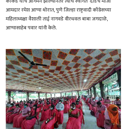
काकडे यांचे आगमन झाल्यानंतर त्यांचे स्वागत दौंडचे माजी
आमदार रमेश आप्पा थोरात, पुणे जिल्हा राष्ट्रवादी काँग्रेसच्या
महिलाध्यक्षा वैशाली ताई नागवडे वीरधवल बाबा जगदाळे,
आप्पासाहेब पवार यांनी केले.