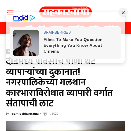
Home
पुणे
मुंबई
महाराष्ट्र
राजकीय
क्राईम
मनोरंजन
खे
Home
Previos News
Previos News
दौंडमध्ये पावसाचे पाणी थेट
व्यापाऱ्यांच्या दुकानात!
नगरपालिकेच्या गलथान
कारभाराविरोधात व्यापारी वर्गात
संतापाची लाट
By
Team Sahkarnama
-
जून 14, 2022