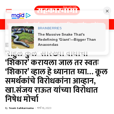
Home
पुणे
मुंबई
महाराष्ट्र
राजकीय
क्राईम
मनोरंजन
खे
Home
पुणे
पुणे
‘राहुल कुल’ सारख्या वाघाची
‘शिकार’ करायला जाल तर स्वतः
‘शिकार’ व्हाल हे ध्यानात घ्या… कूल
समर्थकांचे विरोधकांना आव्हान,
खा.संजय राऊत यांच्या विरोधात
निषेध मोर्चा
By
Team Sahkarnama
-
मार्च 16, 2023