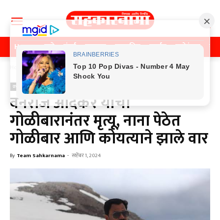
Home
पुणे
मुंबई
महाराष्ट्र
राजकीय
क्राईम
मनोरंजन
खे
Home
क्राईम
क्राईम
वनराज आंदेकर यांचा
गोळीबारानंतर मृत्यू, नाना पेठेत
गोळीबार आणि कोयत्याने झाले वार
By
Team Sahkarnama
-
सप्टेंबर 1, 2024