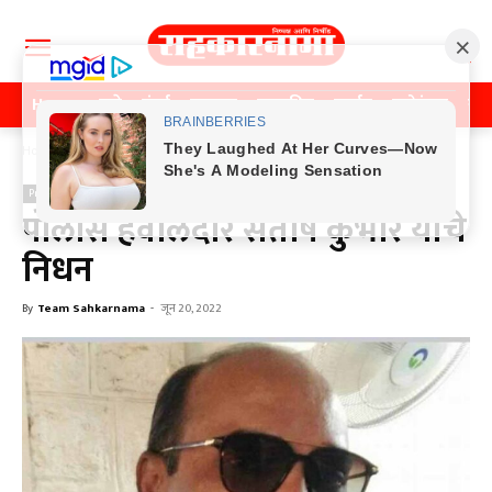
Home
पुणे
मुंबई
महाराष्ट्र
राजकीय
क्राईम
मनोरंजन
खे
Home
Previos News
Previos News
पोलीस हवालदार संतोष कुंभार यांचे
निधन
By
Team Sahkarnama
-
जून 20, 2022