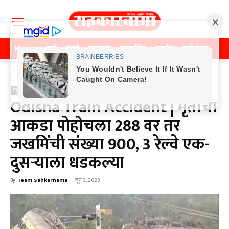
Home
पुणे
मुंबई
महाराष्ट्र
राजकीय
क्राईम
मनोरंजन
खे
Home
देश
देश
Odisha Train Accident | मृतांचा
आकडा पोहोचला 288 वर तर
जखमिंची संख्या 900, 3 रेल्वे एक-
दुसऱ्याला धडकल्या
By
Team Sahkarnama
-
जून 3, 2023