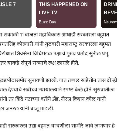
द्‍या सकाळी 11 वाजता महाविकास आघाडी सरकारला बहुमत
सिंह कोश्यारी यांनी गुरुवारी महाराष्‍ट्र सरकारला बहुमत
रोधात शिवसेना विधिमंडळ पक्षाचे मुख्य प्रतोद सुनील प्रभू
र याकडे संपूर्ण राज्याचे लक्ष लागले होते.
्‍या खंडपीठासमोर सुनावणी झाली. यात तब्‍बल साडेतीन तास दोन्‍ही
 देण्याचे सर्वोच्‍च न्‍यायालयाने स्‍पष्‍ट केले होते. सुरुवातीला
ी यांनी तर शिंदे गटाच्‍या वतीने ॲड. नीरज किशन कौल यांनी
सिटर जनरल यांनी बाजू मांडली.
 सरकारला उद्या बहुमत चाचणीला सामोरे जावे लागणार हे