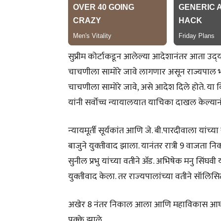
सुप्रीम कोर्टाकडून आलेल्या आदेशानंतर आता उ
चाचणीला सामाेरे जावे लागणार असून राज्यपाल भगत
चाचणीला सामोरे जावे, असे आदेश दिले होते. या वि
यांनी सर्वोच्च न्यायालयात याचिका दाखल केल्यानंत
न्‍यायमूर्ती सूर्यकांत आणि जे. बी.पारदीवाला यांच
बाजुने युक्‍तीवाद झाला. यानंतर रात्री 9 वाजता निकाल
सुनील प्रभु यांच्‍या वतीने ॲड. अभिषेक मनु सिंघव
युक्‍तीवाद केला. तर राज्‍यपालांच्‍या वतीने सॉलि
अखेर 8 नंतर निकाल आला आणि महाविकास आघाडी
पक्के झाले.