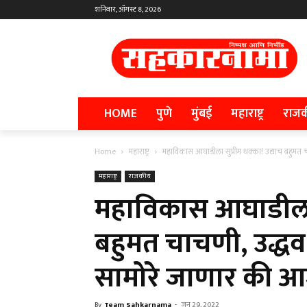
शनिवार, ऑगस्ट 8, 2026
HOME
पुणे
मुंबई
महाराष्ट्र
राज
Home
महाराष्ट्र
महाविकास आघाडीला सुप्रीम धक्का! उद्याच बहुमत च
महाराष्ट्र
राजकीय
महाविकास आघाडीला स
बहुमत चाचणी, उद्ध
सामोरे जाणार की आ
By
Team Sahkarnama
-
जून 29, 2022