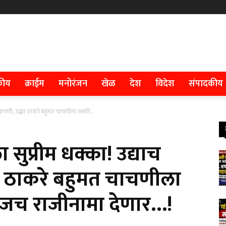
कीय
क्राईम
मनोरंजन
खेळ
देश
विदेश
संपादकीय
ाचणी, उद्धव ठाकरे बहुमत चाचणीला सामोरे...
ुप्रीम धक्का! उद्याच
व ठाकरे बहुमत चाचणीला
जच राजीनामा देणार…!