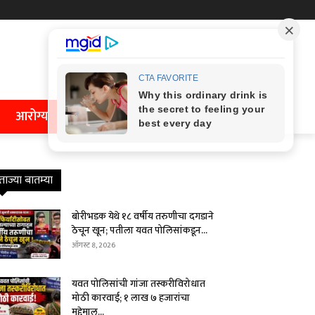
आरोग्य
ताज्या बातम्या
बोरीभडक येथे १८ वर्षीय तरुणीचा दगडाने
ठेचून खून; पतीला यवत पोलिसांकडून...
ऑगस्ट 8, 2026
यवत पोलिसांची गांजा तस्करीविरोधात
मोठी कारवाई; १ लाख ७ हजारांचा
मुद्देमाल...