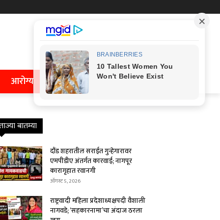
आरोग्य
ताज्या बातम्या
दौंड शहरातील सराईत गुन्हेगारावर
एमपीडीए अंतर्गत कारवाई; नागपूर
कारागृहात रवानगी
ऑगस्ट 5, 2026
राष्ट्रवादी महिला प्रदेशाध्यक्षपदी वैशाली
नागवडे; ‘सहकारनामा’चा अंदाज ठरला