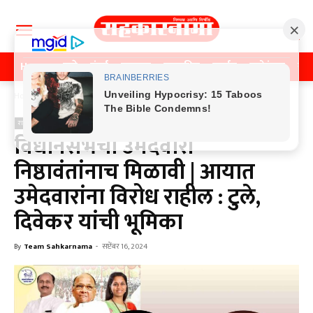
Home
पुणे
मुंबई
महाराष्ट्र
राजकीय
क्राईम
मनोरंजन
खे
Home
राजकीय
राजकीय
विधानसभेची उमेदवारी
निष्ठावंतांनाच मिळावी | आयात
उमेदवारांना विरोध राहील : टुले,
दिवेकर यांची भूमिका
By
Team Sahkarnama
-
सप्टेंबर 16, 2024