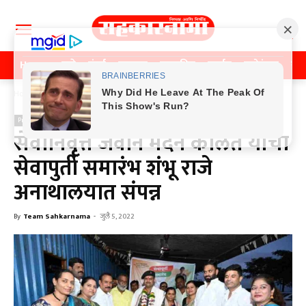
Home
पुणे
मुंबई
महाराष्ट्र
राजकीय
क्राईम
मनोरंजन
खे
Home
Previos News
Previos News
सेवानिवृत्त जवान मदन कोलते यांचा
सेवापुर्ती समारंभ शंभू राजे
अनाथालयात संपन्न
By
Team Sahkarnama
-
जुलै 5, 2022