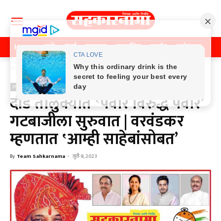
Home
पुणे
मुंबई
महाराष्ट्र
राजकीय
क्राईम
मनोरंजन
खे
Home
राजकीय
राजकीय
दौंड तालुक्यात ‛पवार विरुद्ध पवार’
गटबाजीला सुरुवात | वरवंडकर
म्हणतात ‛आम्ही साहेबांसोबत’
By
Team Sahkarnama
-
जुलै 9, 2023