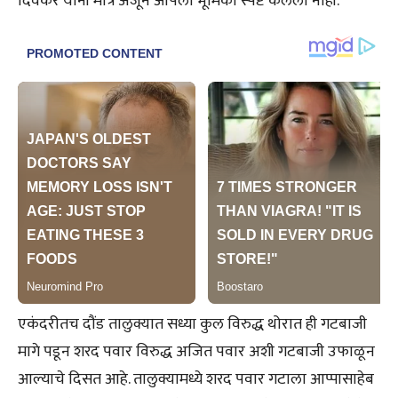
दिवेकर यांनी मात्र अजून आपली भूमिका स्पष्ट केलेली नाही.
एकंदरीतच दौंड तालुक्यात सध्या कुल विरुद्ध थोरात ही गटबाजी
मागे पडून शरद पवार विरुद्ध अजित पवार अशी गटबाजी उफाळून
आल्याचे दिसत आहे. तालुक्यामध्ये शरद पवार गटाला आप्पासाहेब