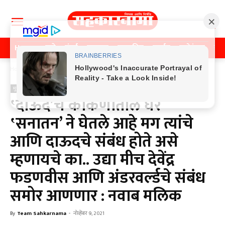
Home
पुणे
मुंबई
महाराष्ट्र
राजकीय
क्राईम
मनोरंजन
खे
Home
मुंबई
मुंबई
‛दाऊद’चे कोकणातील घर
‛सनातन’ ने घेतले आहे मग त्यांचे
आणि दाऊदचे संबंध होते असे
म्हणायचे का.. उद्या मीच देवेंद्र
फडणवीस आणि अंडरवर्ल्डचे संबंध
समोर आणणार : नवाब मलिक
By
Team Sahkarnama
-
नोव्हेंबर 9, 2021