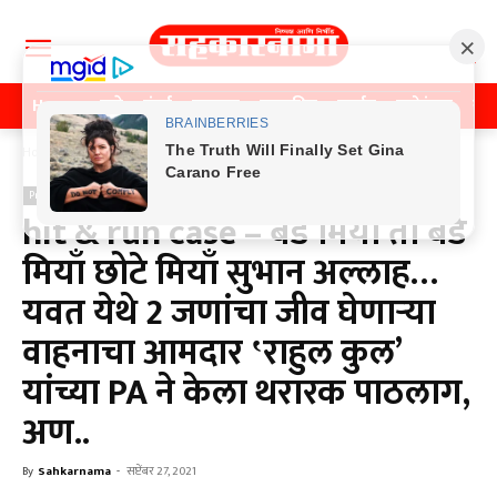
Home
पुणे
मुंबई
महाराष्ट्र
राजकीय
क्राईम
मनोरंजन
खे
Home
Previos News
Previos News
hit & run case – बडे मियाँ तो बडे
मियाँ छोटे मियाँ सुभान अल्लाह…
यवत येथे 2 जणांचा जीव घेणाऱ्या
वाहनाचा आमदार ‛राहुल कुल’
यांच्या PA ने केला थरारक पाठलाग,
अण..
By
Sahkarnama
-
सप्टेंबर 27, 2021